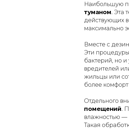
Наибольшую по
туманом
. Эта
действующих в
максимально эф
Вместе с дези
Эти процедуры
бактерий, но и
вредителей ил
жильцы или со
более комфорт
Отдельного вн
помещений
. 
влажностью — в
Такая обработ