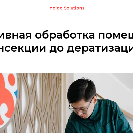
Indigo Solutions
ивная обработка поме
нсекции до дератизац