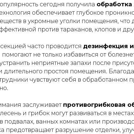
пулярность сегодня получила
обработка
 технология обеспечивает глубокое проникн
еществ в укромные уголки помещения, что 
фективной против тараканов, клопов и дру
нсекцией часто проводится
дезинфекция 
 помогают не только избавиться от болезн
 устранить неприятные запахи после присут
и длительного простоя помещения. Благода
трудники чувствуют себя в обработанном п
но.
имания заслуживает
противогрибковая о
Плесень и грибок могут развиваться в мест
 подвалах, ванных комнатах или производс
ка предотвращает разрушение отделки, ул