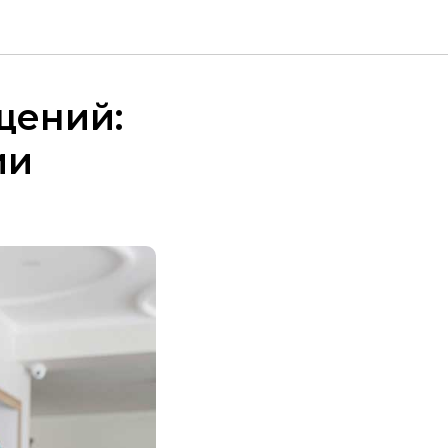
щений:
ии