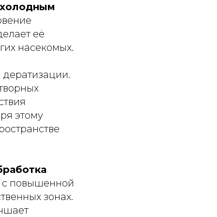
 холодным
овение
делает её
гих насекомых.
и
дератизации.
етворных
ствия
ря этому
ространстве
бработка
ах с повышенной
твенных зонах.
учшает