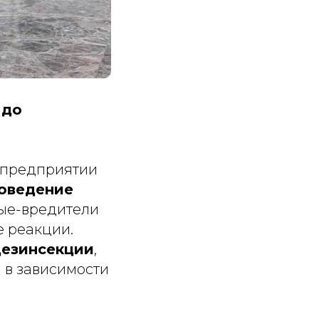
 до
а предприятии
оведение
мые-вредители
е реакции.
езинсекции
,
 в зависимости